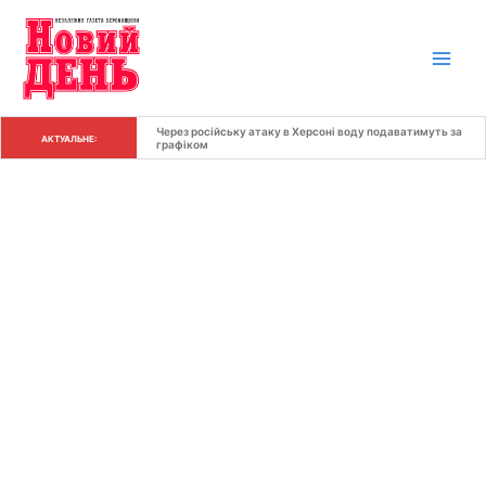
Перейти
до
вмісту
Через російську атаку в Херсоні воду подаватимуть за 
АКТУАЛЬНЕ:
графіком