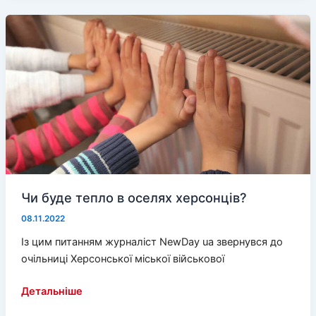
Генічеська
рашисти
поставили
вчителя
з
хутора
Чи буде тепло в оселях херсонців?
08.11.2022
Із цим питанням журналіст NewDay ua звернувся до
очільниці Херсонської міської військової
Чи
Детальніше
буде