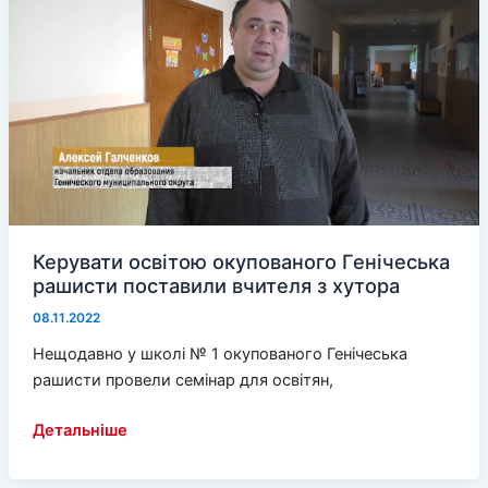
Польщі
податків
на
2
мільярди
євро
Керувати освітою окупованого Генічеська
рашисти поставили вчителя з хутора
08.11.2022
Нещодавно у школі № 1 окупованого Генічеська
рашисти провели семінар для освітян,
Керувати
Детальніше
освітою
окупованого