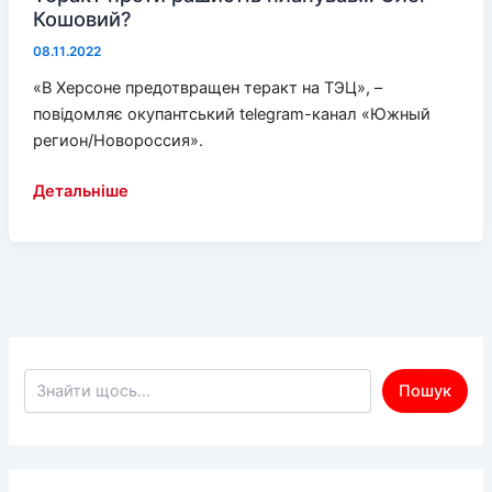
Кошовий?
08.11.2022
«В Херсоне предотвращен теракт на ТЭЦ», –
повідомляє окупантський telegram-канал «Южный
регион/Новороссия».
Теракт
Детальніше
проти
рашистів
планував…
Олег
Кошовий?
Пошук по сайту
Пошук