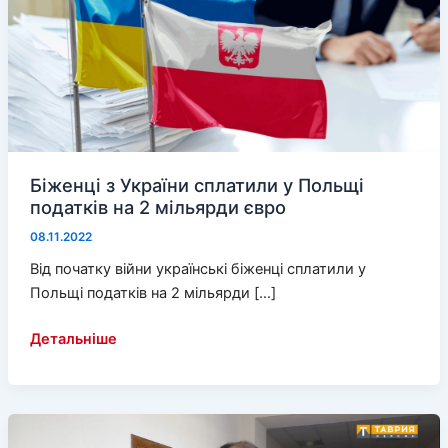
Біженці з України сплатили у Польщі
податків на 2 мільярди євро
08.11.2022
Від початку війни українські біженці сплатили у
Польщі податків на 2 мільярди […]
Біженці
Детальніше
з
України
сплатили
у