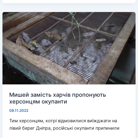
тепло
в
оселях
херсонців?
Мишей замість харчів пропонують
херсонцям окупанти
08.11.2022
Тим херсонцям, котрі відмовилися виїжджати на
лівий берег Дніпра, російські окупанти припинили