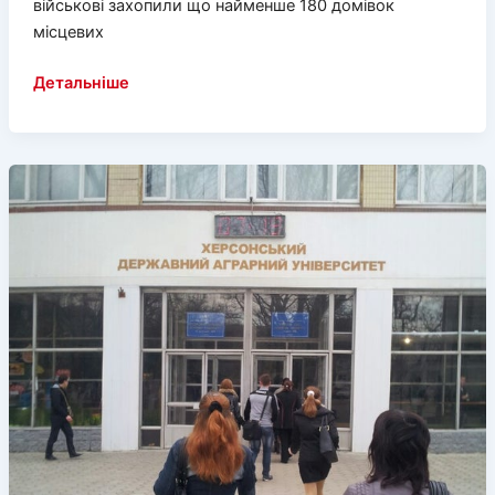
військові захопили що найменше 180 домівок
місцевих
Окупанти
Детальніше
відбирають
житло
у
мешканців
Скадовська