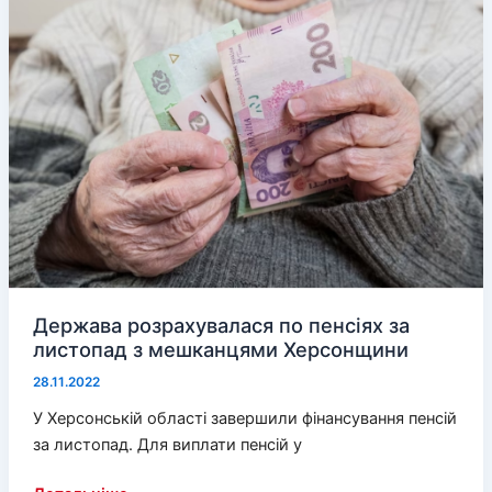
шматують
ворожі
обстріли
Держава розрахувалася по пенсіях за
листопад з мешканцями Херсонщини
28.11.2022
У Херсонській області завершили фінансування пенсій
за листопад. Для виплати пенсій у