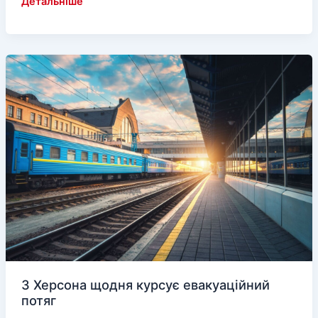
Держава
Детальніше
розрахувалася
по
пенсіях
за
листопад
з
мешканцями
Херсонщини
З Херсона щодня курсує евакуаційний
потяг