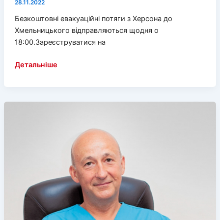
28.11.2022
Безкоштовні евакуаційні потяги з Херсона до
Хмельницького відправляються щодня о
18:00.Зареєструватися на
З
Детальніше
Херсона
щодня
курсує
евакуаційний
потяг