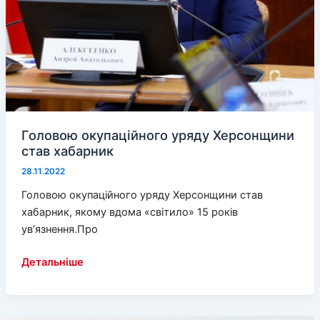
Головою окупаційного уряду Херсонщини
став хабарник
28.11.2022
Головою окупаційного уряду Херсонщини став
хабарник, якому вдома «світило» 15 років
ув’язнення.Про
Головою
Детальніше
окупаційного
уряду
Херсонщини