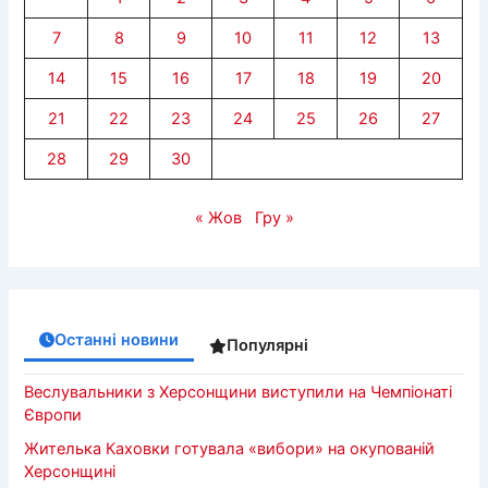
7
8
9
10
11
12
13
14
15
16
17
18
19
20
21
22
23
24
25
26
27
28
29
30
« Жов
Гру »
Останні новини
Популярні
Веслувальники з Херсонщини виступили на Чемпіонаті
Європи
Жителька Каховки готувала «вибори» на окупованій
Херсонщині