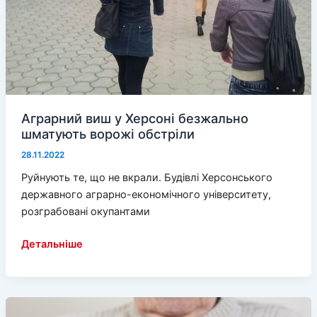
Аграрний виш у Херсоні безжально
шматують ворожі обстріли
28.11.2022
Руйнують те, що не вкрали. Будівлі Херсонського
державного аграрно-економічного університету,
розграбовані окупантами
Аграрний
Детальніше
виш
у
Херсоні
безжально