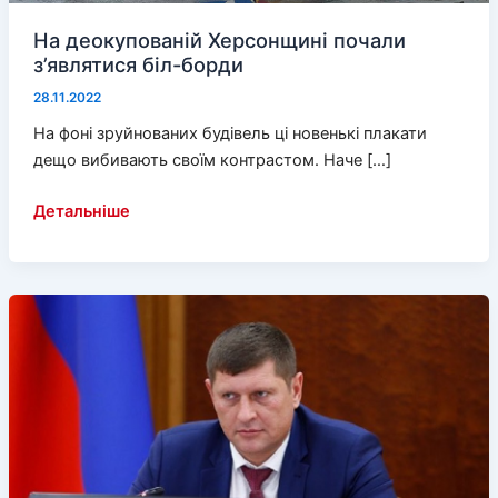
На деокупованій Херсонщині почали
з’являтися біл-борди
28.11.2022
На фоні зруйнованих будівель ці новенькі плакати
дещо вибивають своїм контрастом. Наче […]
На
Детальніше
деокупованій
Херсонщині
почали
з’являтися
біл-
борди