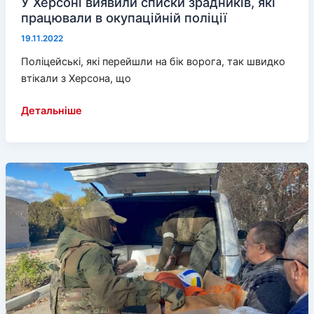
У Херсоні виявили списки зрадників, які
працювали в окупаційній поліції
19.11.2022
Поліцейські, які перейшли на бік ворога, так швидко
втікали з Херсона, що
У
Детальніше
Херсоні
виявили
списки
зрадників,
які
працювали
в
окупаційній
поліції