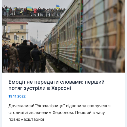
залишаться
Емоції не передати словами: перший
потяг зустріли в Херсоні
19.11.2022
Дочекалися! “Укрзалізниця” відновила сполучення
столиці зі звільненим Херсоном. Перший з часу
повномасштабної