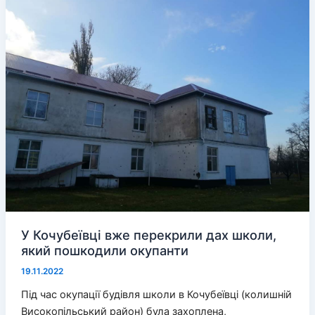
передусім
люди,
а
не
будівля»
У Кочубеївці вже перекрили дах школи,
який пошкодили окупанти
19.11.2022
Під час окупації будівля школи в Кочубеївці (колишній
Високопільський район) була захоплена,