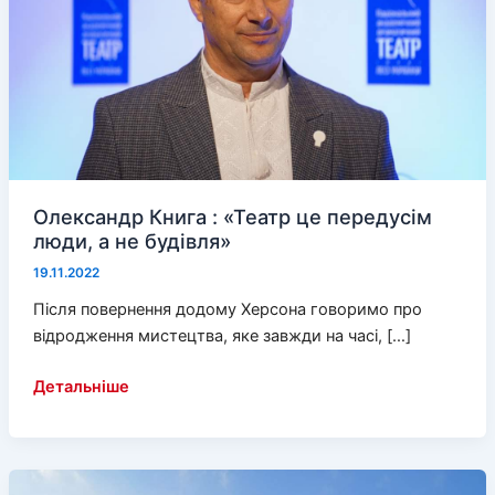
Олександр Книга : «Театр це передусім
люди, а не будівля»
19.11.2022
Після повернення додому Херсона говоримо про
відродження мистецтва, яке завжди на часі, […]
Олександр
Детальніше
Книга
:
«Театр
це