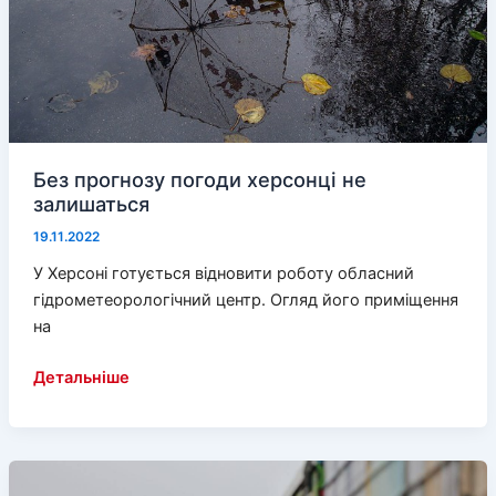
Без прогнозу погоди херсонці не
залишаться
19.11.2022
У Херсоні готується відновити роботу обласний
гідрометеорологічний центр. Огляд його приміщення
на
Без
Детальніше
прогнозу
погоди
херсонці
не