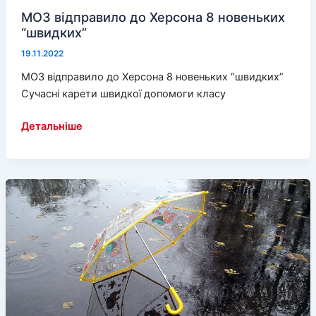
МОЗ відправило до Херсона 8 новеньких
“швидких”
19.11.2022
МОЗ відправило до Херсона 8 новеньких “швидких”
Сучасні карети швидкої допомоги класу
МОЗ
Детальніше
відправило
до
Херсона
8
новеньких
“швидких”