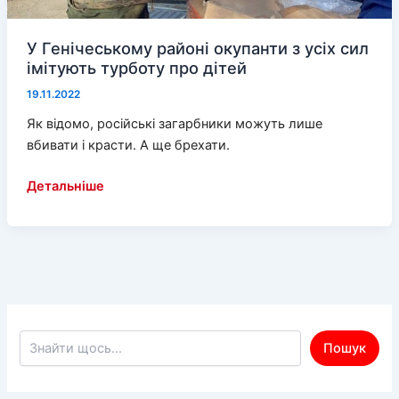
У Генічеському районі окупанти з усіх сил
імітують турботу про дітей
19.11.2022
Як відомо, російські загарбники можуть лише
вбивати і красти. А ще брехати.
У
Детальніше
Генічеському
районі
окупанти
з
усіх
сил
імітують
Пошук по сайту
Пошук
турботу
про
дітей