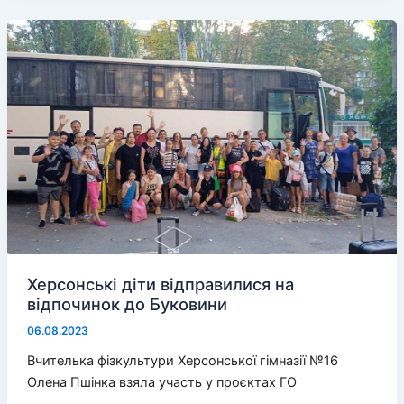
придбали
два
“Старлінки”
для
ЗСУ
Херсонські діти відправилися на
відпочинок до Буковини
06.08.2023
Вчителька фізкультури Херсонської гімназії №16
Олена Пшінка взяла участь у проєктах ГО