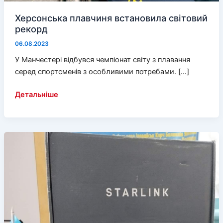
Херсонська плавчиня встановила світовий
рекорд
06.08.2023
У Манчестері відбувся чемпіонат світу з плавання
серед спортсменів з особливими потребами. […]
Херсонська
Детальніше
плавчиня
встановила
світовий
рекорд