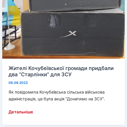
Жителі Кочубеївської громади придбали
два “Старлінки” для ЗСУ
06.08.2023
Як повідомила Кочубеївська сільська військова
адміністрація, це була акція “Донатимо на ЗСУ”.
Жителі
Детальніше
Кочубеївської
громади