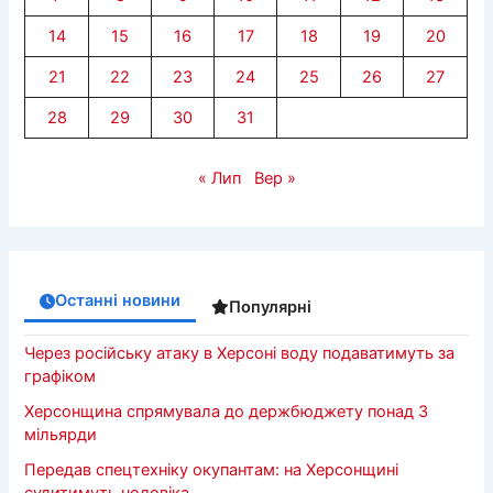
14
15
16
17
18
19
20
21
22
23
24
25
26
27
28
29
30
31
« Лип
Вер »
Останні новини
Популярні
Через російську атаку в Херсоні воду подаватимуть за
графіком
Херсонщина спрямувала до держбюджету понад 3
мільярди
Передав спецтехніку окупантам: на Херсонщині
судитимуть чоловіка