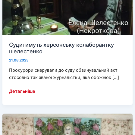
Судитимуть херсонську колаборантку
шелестенко
21.08.2023
Прокурори скерували до суду обвинувальний акт
стосовно так званої журналістки, яка обожнює […]
Судитимуть
Детальніше
херсонську
колаборантку
шелестенко