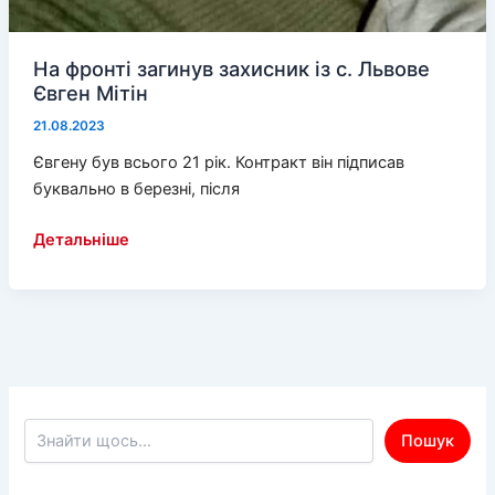
На фронті загинув захисник із с. Львове
Євген Мітін
21.08.2023
Євгену був всього 21 рік. Контракт він підписав
буквально в березні, після
На
Детальніше
фронті
загинув
захисник
із
с.
Львове
Євген
Пошук по сайту
Пошук
Мітін