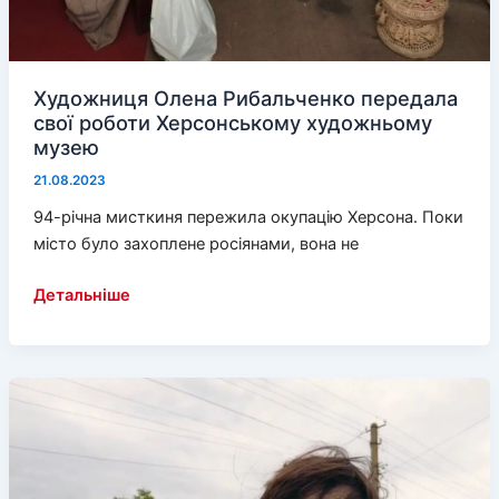
Художниця Олена Рибальченко передала
свої роботи Херсонському художньому
музею
21.08.2023
94-річна мисткиня пережила окупацію Херсона. Поки
місто було захоплене росіянами, вона не
Художниця
Детальніше
Олена
Рибальченко
передала
свої
роботи
Херсонському
художньому