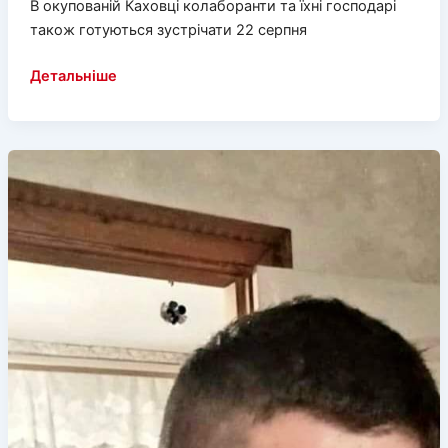
В окупованій Каховці колаборанти та їхні господарі
також готуються зустрічати 22 серпня
Каховські
Детальніше
колаборанти
бояться
встановлювати
триколор
на
міській
площі