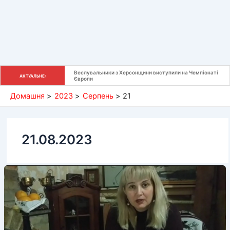
Веслувальники з Херсонщини виступили на Чемпіонаті 
АКТУАЛЬНЕ:
Європи
Домашня
2023
Серпень
21
21.08.2023