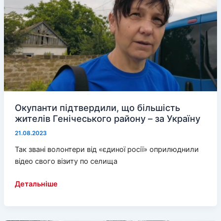
музею
Окупанти підтвердили, що більшість
жителів Генічеського району – за Україну
21.08.2023
Так звані волонтери від «єдиної росії» оприлюднили
відео свого візиту по селища
Окупанти
Детальніше
підтвердили,
що
більшість