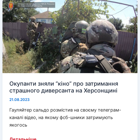
жителів
Генічеського
району
–
за
Україну
Окупанти зняли “кіно” про затримання
страшного диверсанта на Херсонщині
21.08.2023
Гауляйтер сальдо розмістив на своєму телеграм-
каналі відео, на якому фсб-шники затримують
якогось
Окупанти
Детальніше