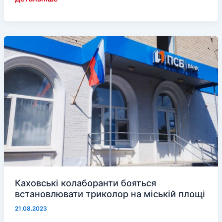
зняли
“кіно”
про
затримання
страшного
диверсанта
на
Херсонщині
Каховські колаборанти бояться
встановлювати триколор на міській площі
21.08.2023