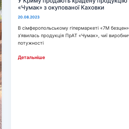
У Криму продають крадену продукцію
без
«Чумак» з окупованої Каховки
курортного
20.08.2023
сезону
В сімферопольському гіпермаркеті «7М безцен
з‘явилась продукція ПрАТ «Чумак», чиї виробни
потужності
У
Детальніше
Криму
продають
крадену
продукцію
«Чумак»
з
окупованої
Каховки