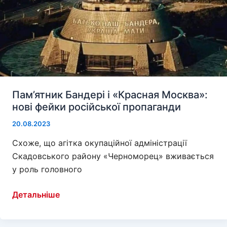
Пам’ятник Бандері і «Красная Москва»:
нові фейки російської пропаганди
20.08.2023
Схоже, що агітка окупаційної адміністрації
Скадовського району «Черноморец» вживається
у роль головного
Пам’ятник
Детальніше
Бандері
і