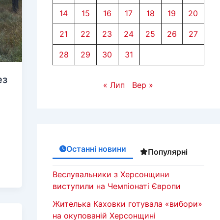
14
15
16
17
18
19
20
21
22
23
24
25
26
27
28
29
30
31
ез
« Лип
Вер »
Останні новини
Популярні
Веслувальники з Херсонщини
виступили на Чемпіонаті Європи
Жителька Каховки готувала «вибори»
на окупованій Херсонщині