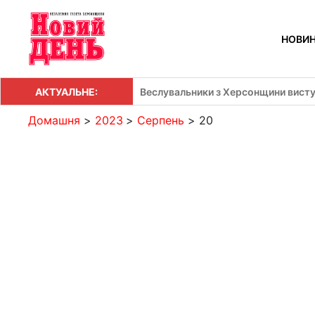
Перейти
до
НОВИ
вмісту
АКТУАЛЬНЕ:
Веслувальники з Херсонщини висту
Домашня
2023
Серпень
20