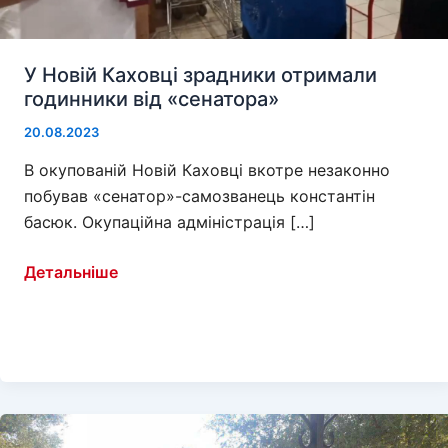
У Новій Каховці зрадники отримали
годинники від «сенатора»
20.08.2023
В окупованій Новій Каховці вкотре незаконно
побував «сенатор»-самозванець константін
басюк. Окупаційна адміністрація […]
У
Детальніше
Новій
Каховці
зрадники
отримали
годинники
від