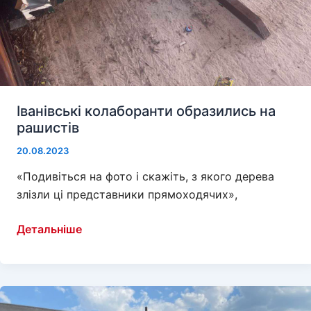
Іванівські колаборанти образились на
рашистів
20.08.2023
«Подивіться на фото і скажіть, з якого дерева
злізли ці представники прямоходячих»,
Іванівські
Детальніше
колаборанти
образились
на
рашистів