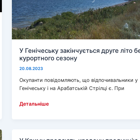
У Генічеську закінчується друге літо б
курортного сезону
20.08.2023
Окупанти повідомляють, що відпочивальники у
Генічеську і на Арабатській Стрілці є. При
У
Детальніше
Генічеську
закінчується
друге
літо