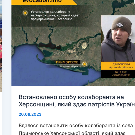
Встановлено особу колаборанта на
Херсонщині, який здає патріотів Украї
20.08.2023
Вдалося встановити особу колаборанта із села
Приморське Херсонської області, який здає