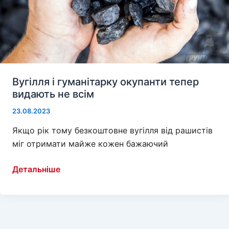
Вугілля і гуманітарку окупанти тепер
видають не всім
23.08.2023
Якщо рік тому безкоштовне вугілля від рашистів
міг отримати майже кожен бажаючий
Вугілля
Детальніше
і
гуманітарку
окупанти
тепер