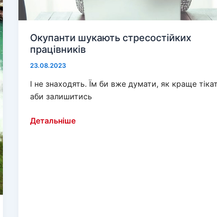
Окупанти шукають стресостійких
працівників
23.08.2023
І не знаходять. Їм би вже думати, як краще тіка
аби залишитись
Окупанти
Детальніше
шукають
стресостійких
працівників