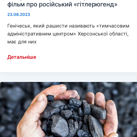
фільм про російський «гітлерюгенд»
23.08.2023
Генічеськ, який рашисти називають «тимчасовим
адміністративним центром» Херсонської області,
має для них
В
Детальніше
окупованому
Генічеську
показали
фільм
про
російський
«гітлерюгенд»