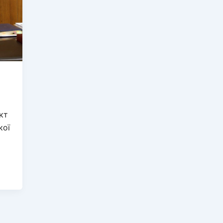
кт
кої