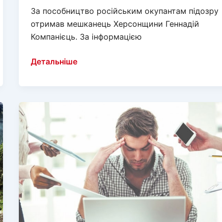
За пособництво російським окупантам підозру
отримав мешканець Херсонщини Геннадій
Компанієць. За інформацією
Так
Детальніше
званому
“директору”
херсонського
заводу
“Паллада”
оголосили
підозру