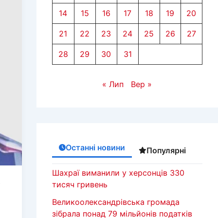
14
15
16
17
18
19
20
21
22
23
24
25
26
27
28
29
30
31
« Лип
Вер »
Останні новини
Популярні
Шахраї виманили у херсонців 330
о
тисяч гривень
Великоолександрівська громада
зібрала понад 79 мільйонів податків