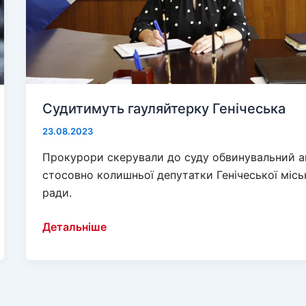
Судитимуть гауляйтерку Генічеська
23.08.2023
Прокурори скерували до суду обвинувальний а
стосовно колишньої депутатки Генічеської місь
ради.
Судитимуть
Детальніше
гауляйтерку
Генічеська