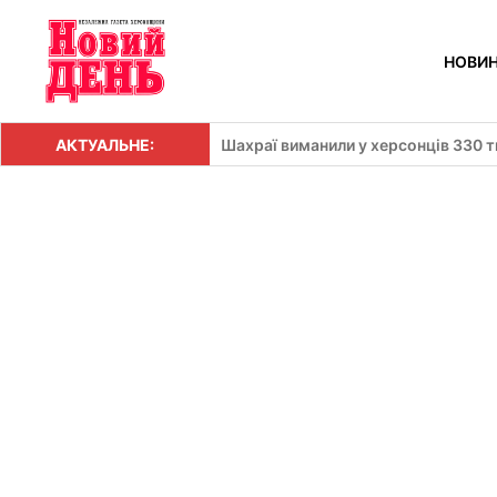
Перейти
до
НОВИ
вмісту
АКТУАЛЬНЕ:
Шахраї виманили у херсонців 330 т