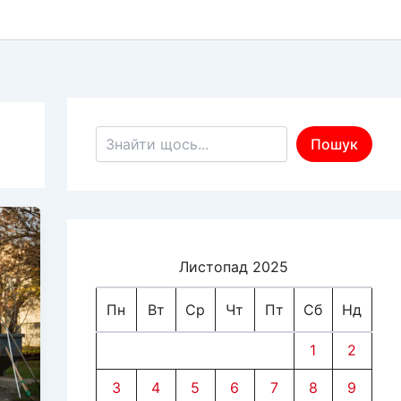
Пошук по сайту
Пошук
Листопад 2025
Пн
Вт
Ср
Чт
Пт
Сб
Нд
1
2
3
4
5
6
7
8
9