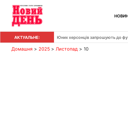
Перейти
до
НОВИ
вмісту
АКТУАЛЬНЕ:
Юних херсонців запрошують до фут
Домашня
2025
Листопад
10