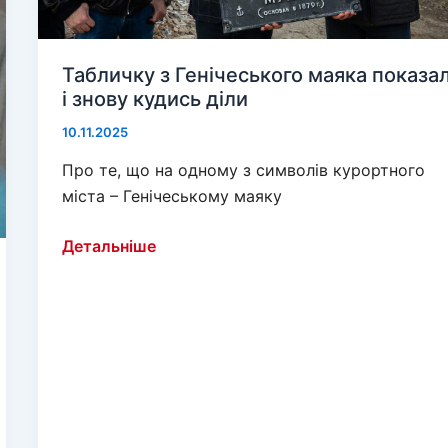
Табличку з Генічеського маяка показа
і знову кудись діли
10.11.2025
Про те, що на одному з символів курортного
міста – Генічеському маяку
Табличку
Детальніше
з
Генічеського
маяка
показали
і
знову
кудись