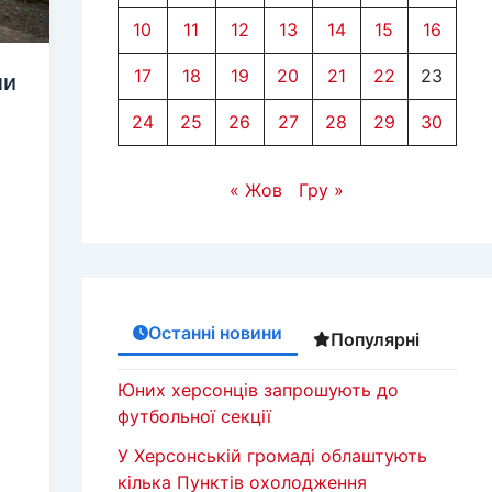
10
11
12
13
14
15
16
17
18
19
20
21
22
23
ли
24
25
26
27
28
29
30
« Жов
Гру »
Останні новини
Популярні
Юних херсонців запрошують до
футбольної секції
У Херсонській громаді облаштують
кілька Пунктів охолодження