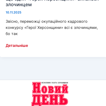
злочинцем
10.11.2025
Звісно, переможці окупаційного кадрового
конкурсу «Герої Херсонщини» всі є злочинцями,
бо так
Ще
Детальніше
один
«герой
Херсонщини»
виявився
злочинцем