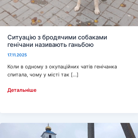
Ситуацію з бродячими собаками
генічани називають ганьбою
17.11.2025
Коли в одному з окупаційних чатів генічанка
спитала, чому у місті так […]
Ситуацію
Детальніше
з
бродячими
собаками
генічани
називають
ганьбою