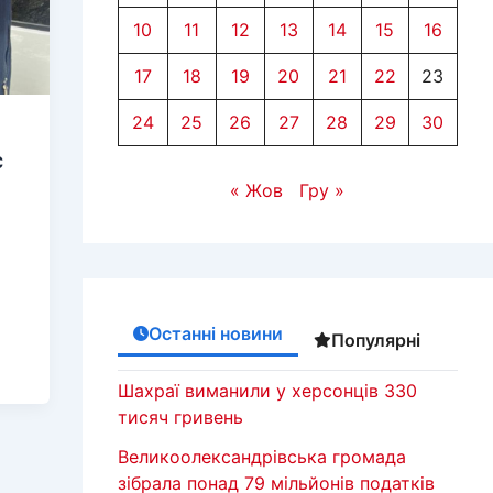
10
11
12
13
14
15
16
17
18
19
20
21
22
23
24
25
26
27
28
29
30
с
« Жов
Гру »
о
Останні новини
Популярні
Шахраї виманили у херсонців 330
тисяч гривень
Великоолександрівська громада
зібрала понад 79 мільйонів податків