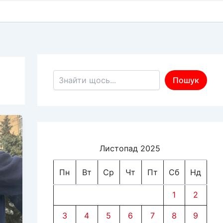
Пошук по сайту
Пошук
Листопад 2025
Пн
Вт
Ср
Чт
Пт
Сб
Нд
1
2
3
4
5
6
7
8
9