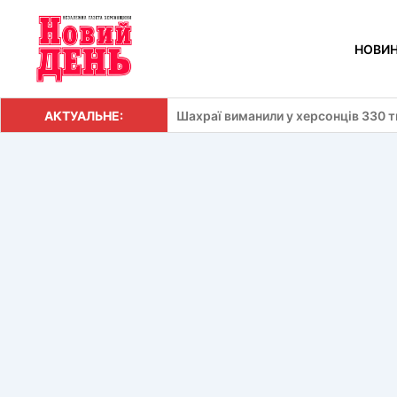
Перейти
до
НОВИ
вмісту
АКТУАЛЬНЕ:
Шахраї виманили у херсонців 330 т