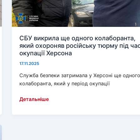
СБУ викрила ще одного колаборанта,
який охороняв російську тюрму під ча
окупації Херсона
17.11.2025
Служба безпеки затримала у Херсоні ще одног
колаборанта, який у період окупації
СБУ
Детальніше
викрила
ще
одного
колаборанта,
який