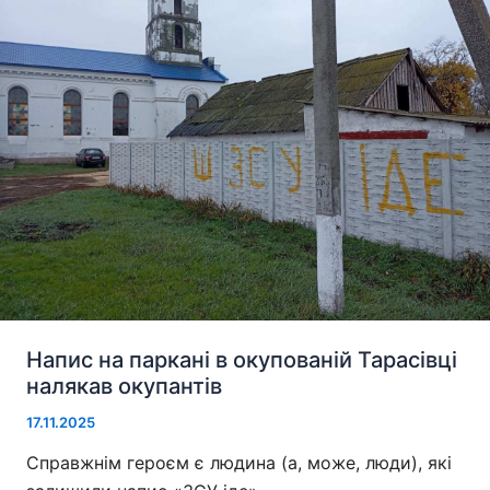
Напис на паркані в окупованій Тарасівці
налякав окупантів
17.11.2025
Справжнім героєм є людина (а, може, люди), які