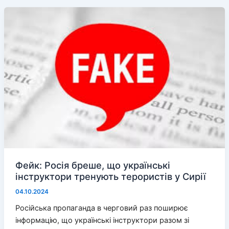
розікрали
дотації
і
просять
ще
Фейк: Росія бреше, що українські
інструктори тренують терористів у Сирії
04.10.2024
Російська пропаганда в черговий раз поширює
інформацію, що українські інструктори разом зі