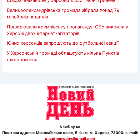
Шахраї виманили у херсонців 330 тисяч гривень
Великоолександрівська громада зібрала понад 79
мільйонів податків
Поширювали кремлівську пропаганду: СБУ викрила у
Херсоні двох інтернет-агітаторів
Юних херсонців запрошують до футбольної секції
У Херсонській громаді облаштують кілька Пунктів
охолодження
NewDay ua
Поштова адреса: Миколаївське шосе, 5-й км, м. Херсон, 73000. e-mail:
gazetanewday@gmail.com