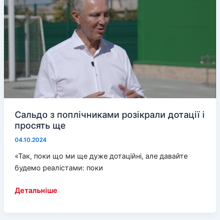
зварити
рибну
юшку
Сальдо з поплічниками розікрали дотації і
просять ще
04.10.2024
«Так, поки що ми ще дуже дотаційні, але давайте
будемо реалістами: поки
Сальдо
Детальніше
з
поплічниками