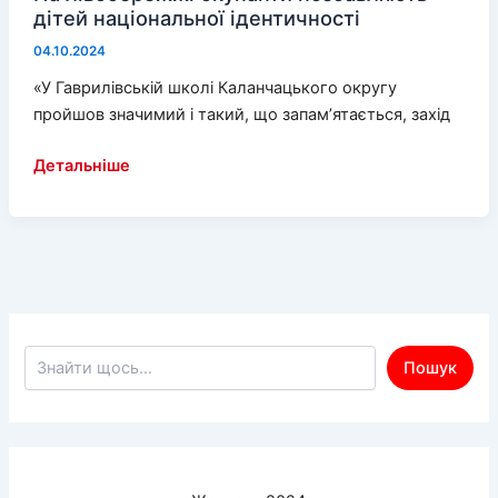
дітей національної ідентичності
04.10.2024
«У Гаврилівській школі Каланчацького округу
пройшов значимий і такий, що запам’ятається, захід
На
Детальніше
лівобережжі
окупанти
позбавляють
дітей
національної
ідентичності
Пошук по сайту
Пошук