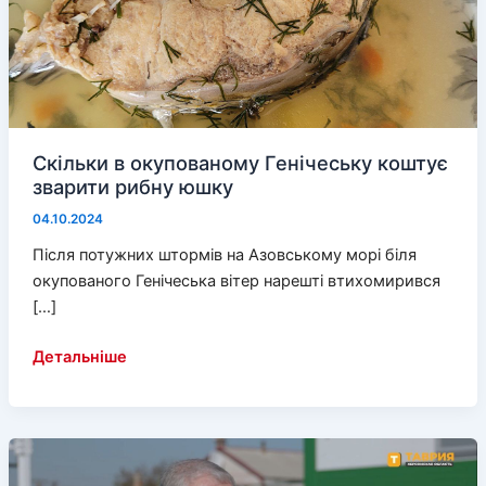
Скільки в окупованому Генічеську коштує
зварити рибну юшку
04.10.2024
Після потужних штормів на Азовському морі біля
окупованого Генічеська вітер нарешті втихомирився
[…]
Скільки
Детальніше
в
окупованому
Генічеську
коштує