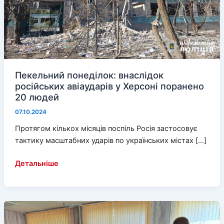
Пекельний понеділок: внаслідок
російських авіаударів у Херсоні поранено
20 людей
07.10.2024
Протягом кількох місяців поспіль Росія застосовує
тактику масштабних ударів по українських містах […]
Пекельний
Детальніше
понеділок:
внаслідок
російських
авіаударів
у