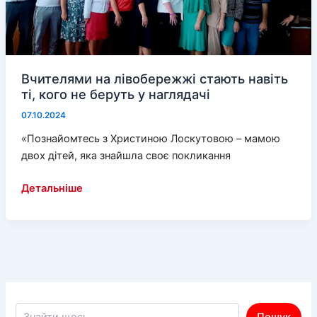
непокору
у
російській
тюрмі
Вчителями на лівобережжі стають навіть
ті, кого не беруть у наглядачі
07.10.2024
«Познайомтесь з Христиною Лоскутовою – мамою
двох дітей, яка знайшла своє покликання
Вчителями
Детальніше
на
лівобережжі
стають
навіть
ті,
кого
не
Пошук по сайту
Пошук