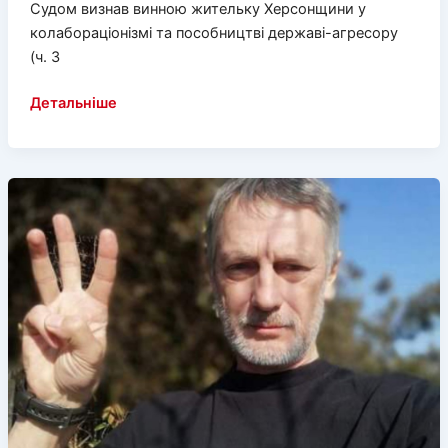
Судом визнав винною жительку Херсонщини у
колабораціонізмі та пособництві державі-агресору
(ч. 3
До
Детальніше
12
років
засуджено
директорку
окупаційного
медколеджу
на
Херсонщині