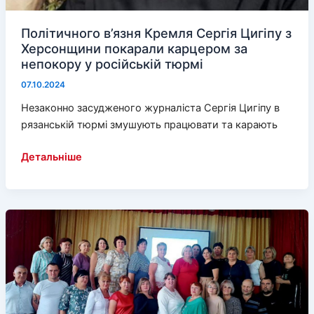
Політичного в’язня Кремля Сергія Цигіпу з
Херсонщини покарали карцером за
непокору у російській тюрмі
07.10.2024
Незаконно засудженого журналіста Сергія Цигіпу в
рязанській тюрмі змушують працювати та карають
Політичного
Детальніше
в’язня
Кремля
Сергія
Цигіпу
з
Херсонщини
покарали
карцером
за