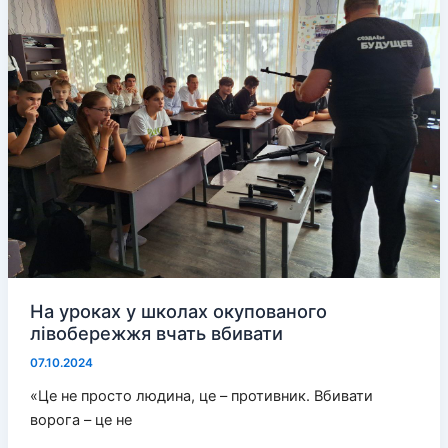
Херсоні
поранено
20
людей
На уроках у школах окупованого
лівобережжя вчать вбивати
07.10.2024
«Це не просто людина, це – противник. Вбивати
ворога – це не