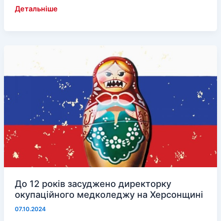
На
Детальніше
уроках
у
школах
окупованого
лівобережжя
вчать
вбивати
До 12 років засуджено директорку
окупаційного медколеджу на Херсонщині
07.10.2024