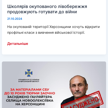
Школярів окупованого лівобережжя
продовжують готувати до війни
21.10.2024
На окупованій території Херсонщини хочуть відкрити
профільні класи з вивчення військової історії.
Школярів
Детальніше
окупованого
лівобережжя
продовжують
готувати
до
війни