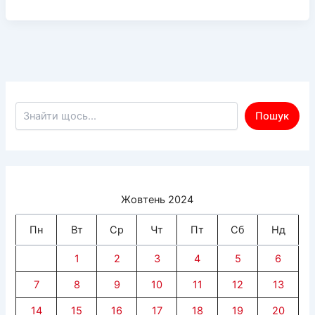
хочуть
зруйнувати
могилу
героя
АТО
у
Костогризовому
Пошук по сайту
Пошук
Жовтень 2024
Пн
Вт
Ср
Чт
Пт
Сб
Нд
1
2
3
4
5
6
7
8
9
10
11
12
13
14
15
16
17
18
19
20