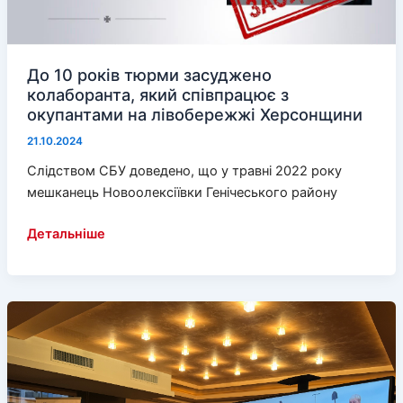
До 10 років тюрми засуджено
колаборанта, який співпрацює з
окупантами на лівобережжі Херсонщини
21.10.2024
Слідством СБУ доведено, що у травні 2022 року
мешканець Новоолексіївки Генічеського району
До
Детальніше
10
років
тюрми
засуджено
колаборанта,
який
співпрацює