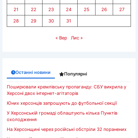
21
22
23
24
25
26
27
28
29
30
31
« Вер
Лис »
Останні новини
Популярні
Поширювали кремлівську пропаганду: СБУ викрила у
Херсоні двох інтернет-агітаторів
Юних херсонців запрошують до футбольної секції
У Херсонській громаді облаштують кілька Пунктів
охолодження
На Херсонщині через російські обстріли 32 поранених