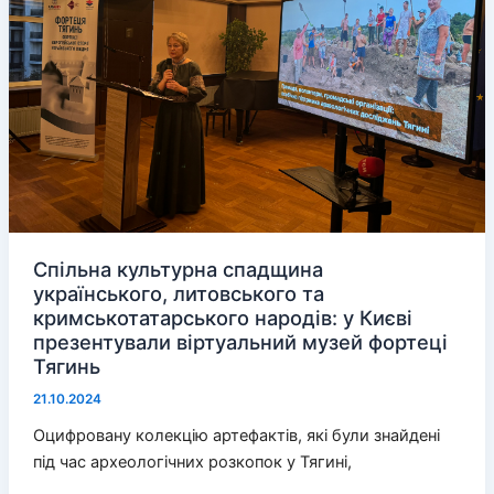
з
окупантами
на
лівобережжі
Херсонщини
Спільна культурна спадщина
українського, литовського та
кримськотатарського народів: у Києві
презентували віртуальний музей фортеці
Тягинь
21.10.2024
Оцифровану колекцію артефактів, які були знайдені
під час археологічних розкопок у Тягині,