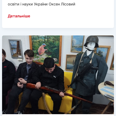
освіти і науки України Оксен Лісовий
Фейк:Пропагандисти
Детальніше
зманіпулювали
словами
міністра
освіти
щодо
виїзду
з
України
учнів
старших
класів