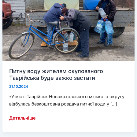
Питну воду жителям окупованого
Таврійська буде важко застати
21.10.2024
«У місті Таврійськ Новокаховського міського округу
відбулась безкоштовна роздача питної води у […]
Питну
Детальніше
воду
жителям