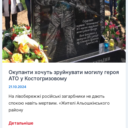
Окупанти хочуть зруйнувати могилу героя
АТО у Костогризовому
21.10.2024
На лівобережжі російські загарбники не дають
спокою навіть мертвим. «Жителі Альошкінського
району
Окупанти
Детальніше