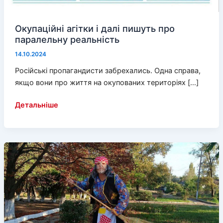
Окупаційні агітки і далі пишуть про
паралельну реальність
14.10.2024
Російські пропагандисти забрехались. Одна справа,
якщо вони про життя на окупованих територіях […]
Окупаційні
Детальніше
агітки
і
далі
пишуть
про
паралельну
реальність