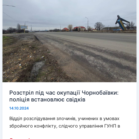
оснащенням
Розстріл під час окупації Чорнобаївки:
поліція встановлює свідків
14.10.2024
Відділ розслідування злочинів, учинених в умовах
збройного конфлікту, слідчого управління ГУНП в