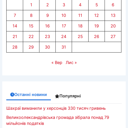
1
2
3
4
5
6
7
8
9
10
11
12
13
14
15
16
17
18
19
20
21
22
23
24
25
26
27
28
29
30
31
« Вер
Лис »
Останні новини
Популярні
Шахраї виманили у херсонців 330 тисяч гривень
Великоолександрівська громада зібрала понад 79
мільйонів податків