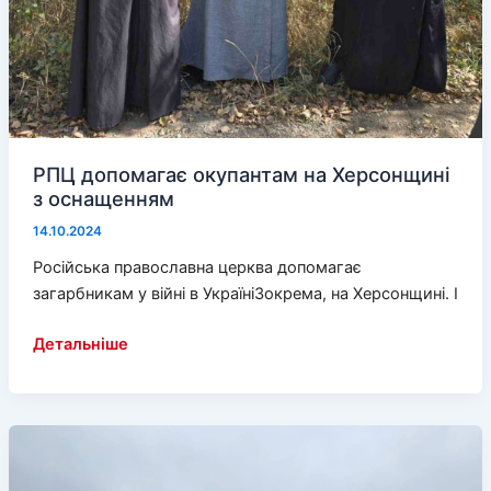
РПЦ допомагає окупантам на Херсонщині
з оснащенням
14.10.2024
Російська православна церква допомагає
загарбникам у війні в УкраїніЗокрема, на Херсонщині. І
РПЦ
Детальніше
допомагає
окупантам
на
Херсонщині
з