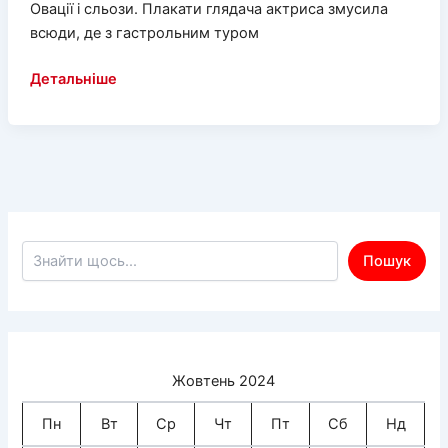
Овації і сльози. Плакати глядача актриса змусила
всюди, де з гастрольним туром
В
Детальніше
окупації
та
під
обстрілами:
історія
сміливої
херсонської
Пошук по сайту
Пошук
актриси
Тетяни
Проворової
Жовтень 2024
Пн
Вт
Ср
Чт
Пт
Сб
Нд