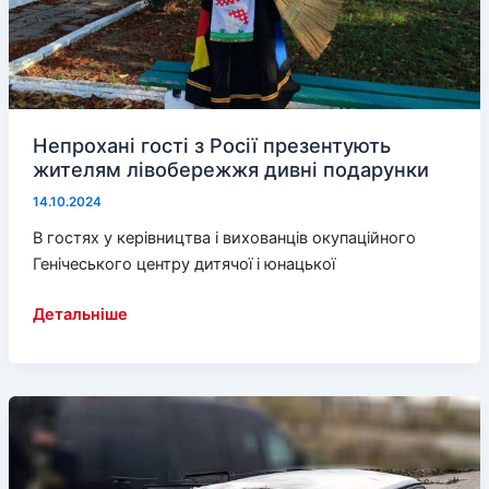
Непрохані гості з Росії презентують
жителям лівобережжя дивні подарунки
14.10.2024
В гостях у керівництва і вихованців окупаційного
Генічеського центру дитячої і юнацької
Непрохані
Детальніше
гості
з
Росії
презентують
жителям
лівобережжя