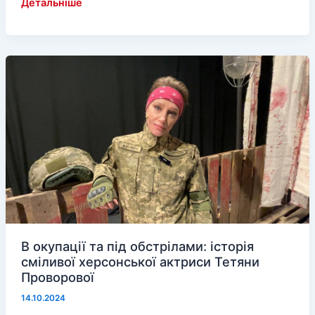
Розстріл
Детальніше
під
час
окупації
Чорнобаївки:
поліція
встановлює
свідків
В окупації та під обстрілами: історія
сміливої херсонської актриси Тетяни
Проворової
14.10.2024